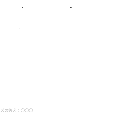
-
-
-